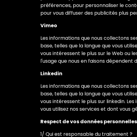
préférences, pour personnaliser le con
pour vous diffuser des publicités plus pe
Vimeo
Les informations que nous collectons serv
base, telles que la langue que vous util
vous intéressent le plus sur le Web ou l
l'usage que nous en faisons dépendent de
Linkedin
hello@paris24sev
Les informations que nous collectons serv
base, telles que la langue que vous util
+33 6 65 56 62 09
vous intéressent le plus sur linkedin. L
vous utilisez nos services et dont vous 
96 RUE ÉDOUARD VAILLANT,
Respect de vos données personnelles
92300 LEVALLOIS-PERRET
1/ Qui est responsable du traitement ?